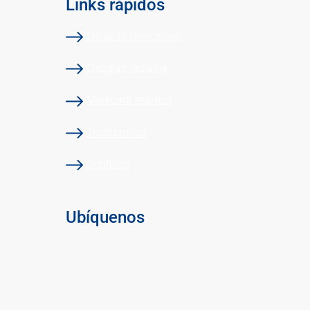
Links rápidos
Cirugías corporales
Cirugías faciales
Medicina estética
Testimonios
Contacto
Ubíquenos